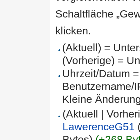
Schaltfläche „Gew
klicken.
(Aktuell) = Unte
(Vorherige) = Un
Uhrzeit/Datum = 
Benutzername/IP
Kleine Änderun
(Aktuell | Vorher
LawerenceG51
Bytes)
(+268 By