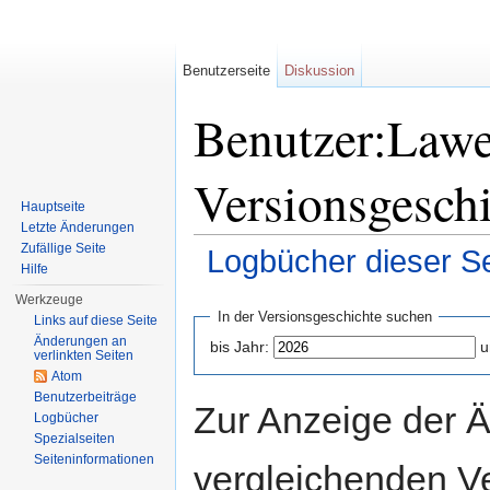
Benutzerseite
Diskussion
Benutzer:Law
Versionsgesch
Hauptseite
Letzte Änderungen
Zufällige Seite
Logbücher dieser Se
Hilfe
Wechseln zu:
Navigation
,
Suche
Werkzeuge
In der Versionsgeschichte suchen
Links auf diese Seite
Änderungen an
bis Jahr:
u
verlinkten Seiten
Atom
Benutzerbeiträge
Zur Anzeige der 
Logbücher
Spezialseiten
Seiteninformationen
vergleichenden V