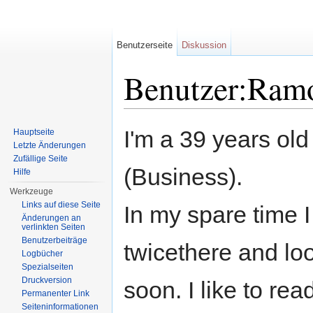
Benutzerseite
Diskussion
Benutzer:Ram
Wechseln zu:
Navigation
,
Suche
I'm a 39 years old
Hauptseite
Letzte Änderungen
Zufällige Seite
(Business).
Hilfe
Werkzeuge
Links auf diese Seite
In my spare time 
Änderungen an
verlinkten Seiten
Benutzerbeiträge
twicethere and lo
Logbücher
Spezialseiten
Druckversion
soon. I like to re
Permanenter Link
Seiteninformationen