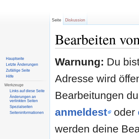
Seite
Diskussion
Bearbeiten vo
Wechseln zu:
Navigation
,
Suche
Warnung:
Du bist
Hauptseite
Letzte Änderungen
Zufällige Seite
Adresse wird öffent
Hilfe
Werkzeuge
Links auf diese Seite
Bearbeitungen du
Änderungen an
verlinkten Seiten
Spezialseiten
anmeldest
oder
Seiteninformationen
werden deine Be