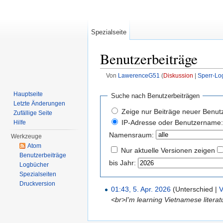
Spezialseite
Benutzerbeiträge
Von
LawerenceG51
(
Diskussion
|
Sperr-Lo
Wechseln zu:
Navigation
,
Suche
Hauptseite
Suche nach Benutzerbeiträgen
Letzte Änderungen
Zeige nur Beiträge neuer Benut
Zufällige Seite
IP-Adresse oder Benutzername:
Hilfe
Namensraum:
Werkzeuge
Atom
Nur aktuelle Versionen zeigen
Benutzerbeiträge
bis Jahr:
Logbücher
Spezialseiten
Druckversion
01:43, 5. Apr. 2026
(Unterschied |
V
<br>I'm learning Vietnamese literat