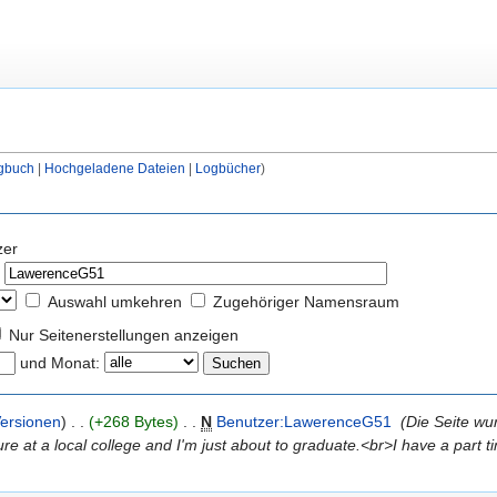
gbuch
|
Hochgeladene Dateien
|
Logbücher
)
zer
Auswahl umkehren
Zugehöriger Namensraum
Nur Seitenerstellungen anzeigen
und Monat:
ersionen
)
. .
(+268 Bytes)
‎
. .
N
Benutzer:LawerenceG51
‎
(Die Seite wu
ure at a local college and I'm just about to graduate.<br>I have a part 