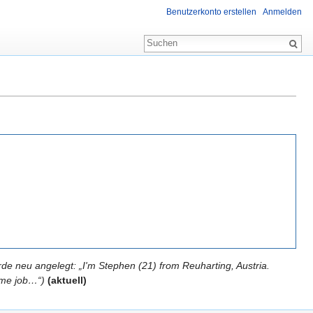
Benutzerkonto erstellen
Anmelden
rde neu angelegt: „I'm Stephen (21) from Reuharting, Austria.
time job…“)
(aktuell)