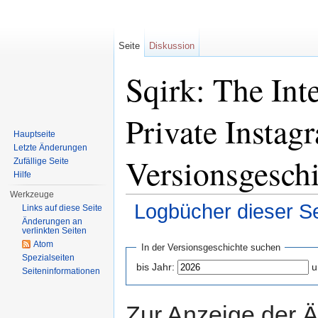
Seite
Diskussion
Sqirk: The Int
Private Instag
Hauptseite
Letzte Änderungen
Versionsgesch
Zufällige Seite
Hilfe
Werkzeuge
Logbücher dieser Se
Links auf diese Seite
Änderungen an
Wechseln zu:
Navigation
,
Suche
verlinkten Seiten
Atom
In der Versionsgeschichte suchen
Spezialseiten
bis Jahr:
u
Seiteninformationen
Zur Anzeige der 