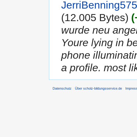
JerriBenning57
(12.005 Bytes)
(
wurde neu angel
Youre lying in b
phone illuminati
a profile. most li
Datenschutz
Über scholz-bildungsservice.de
Impres