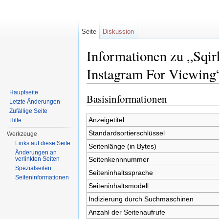
Seite
Diskussion
Informationen zu „Sqir
Instagram For Viewing
Wechseln zu:
Navigation
,
Suche
Hauptseite
Basisinformationen
Letzte Änderungen
Zufällige Seite
Anzeigetitel
Hilfe
Standardsortierschlüssel
Werkzeuge
Links auf diese Seite
Seitenlänge (in Bytes)
Änderungen an
Seitenkennnummer
verlinkten Seiten
Spezialseiten
Seiteninhaltssprache
Seiteninformationen
Seiteninhaltsmodell
Indizierung durch Suchmaschinen
Anzahl der Seitenaufrufe